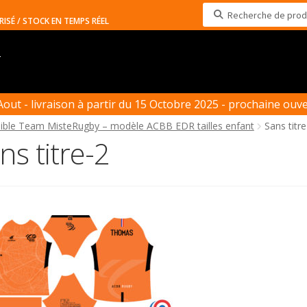
Recherche
RISÉ / STOCK EN TEMPS RÉEL
pour :
T
t - livraison à partir du 15 Octobre 2025 - prochaine ouver
rsible Team MisteRugby – modèle ACBB EDR tailles enfant
Sans titre
ns titre-2