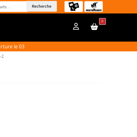
Recherche
0
ture le 03
-2