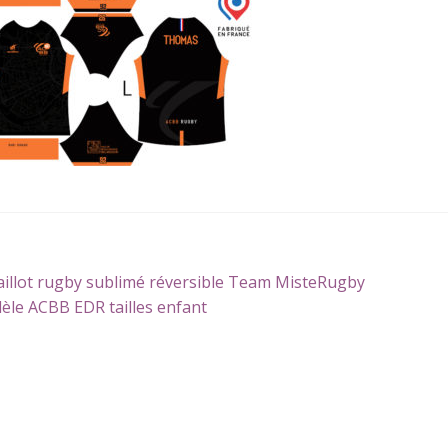
gation
icle
illot rugby sublimé réversible Team MisteRugby
écédent :
èle ACBB EDR tailles enfant
icle