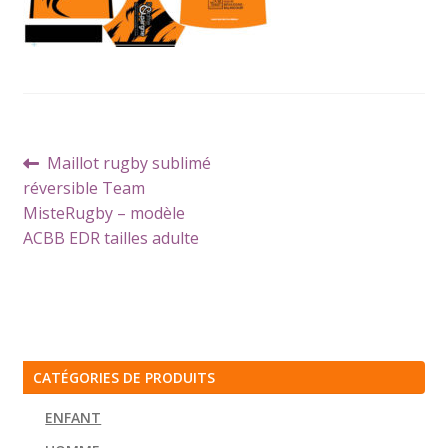
Navigation
Article
Maillot rugby sublimé
de
précédent :
réversible Team
l’article
MisteRugby – modèle
ACBB EDR tailles adulte
CATÉGORIES DE PRODUITS
ENFANT