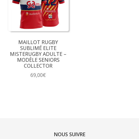
peuvent
peuvent
être
être
choisies
choisies
sur
sur
la
la
MAILLOT RUGBY
page
page
SUBLIMÉ ELITE
du
du
MISTERUGBY ADULTE –
MODÈLE SENIORS
produit
produit
COLLECTOR
69,00
€
Ce
produit
a
plusieurs
variations.
Les
options
NOUS SUIVRE