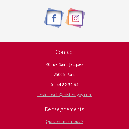
peuvent
être
choisies
sur
la
page
du
Contact
produit
40 rue Saint Jacques
75005 Paris
01 44 82 52 64
service-web@misterugby.com
Renseignements
Qui sommes-nous ?