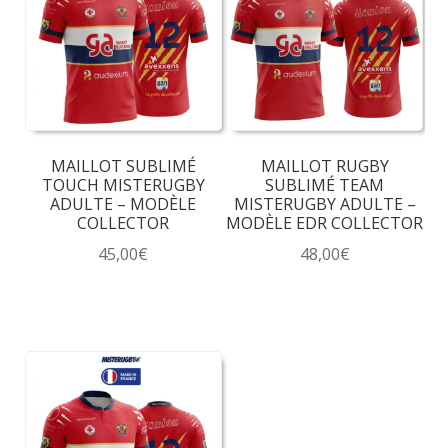
MAILLOT SUBLIMÉ
MAILLOT RUGBY
TOUCH MISTERUGBY
SUBLIMÉ TEAM
ADULTE – MODÈLE
MISTERUGBY ADULTE –
COLLECTOR
MODÈLE EDR COLLECTOR
45,00
€
48,00
€
Ce
Ce
produit
produit
a
a
plusieurs
plusieurs
variations.
variations.
Les
Les
options
options