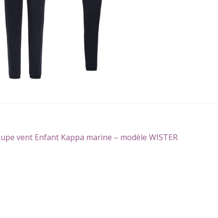
gation
icle
upe vent Enfant Kappa marine – modèle WISTER
écédent :
icle