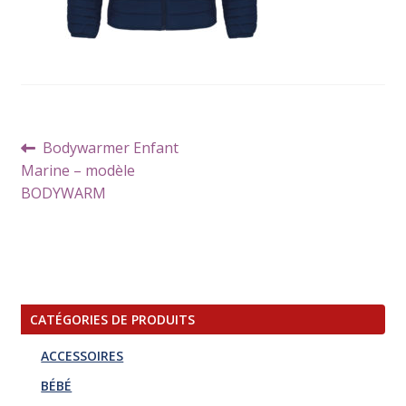
Navigation
Article
Bodywarmer Enfant
de
précédent :
Marine – modèle
l’article
BODYWARM
CATÉGORIES DE PRODUITS
ACCESSOIRES
BÉBÉ