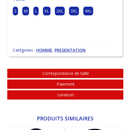
S
M
L
XL
2XL
3XL
4XL
Catégories :
HOMME
,
PRESENTATION
Correspondance de taille
Paiement
Livraison
PRODUITS SIMILAIRES