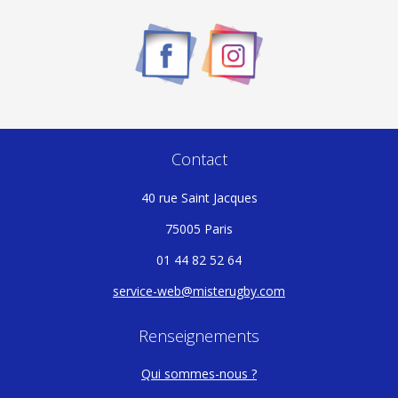
peuvent
être
choisies
sur
la
page
du
Contact
produit
40 rue Saint Jacques
75005 Paris
01 44 82 52 64
service-web@misterugby.com
Renseignements
Qui sommes-nous ?