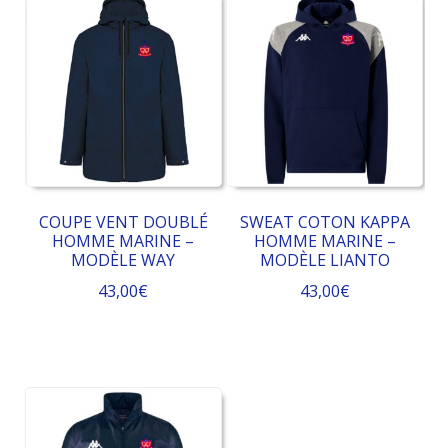
COUPE VENT DOUBLÉ
SWEAT COTON KAPPA
HOMME MARINE –
HOMME MARINE –
MODÈLE WAY
MODÈLE LIANTO
43,00
€
43,00
€
Ce
Ce
produit
produit
a
a
plusieurs
plusieurs
variations.
variations.