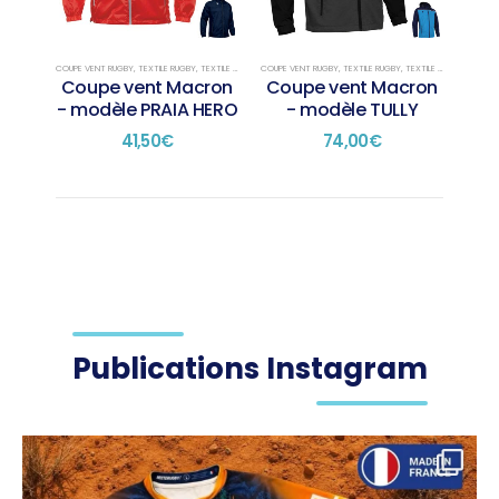
COUPE VENT RUGBY
,
TEXTILE RUGBY
,
TEXTILE RUGBY PRÉSENTATION
COUPE VENT RUGBY
,
TEXTILE RUGBY
,
TEXTILE RUGBY PRÉSENTATION
Coupe vent Macron
Coupe vent Macron
- modèle PRAIA HERO
- modèle TULLY
41,50
€
74,00
€
Publications Instagram