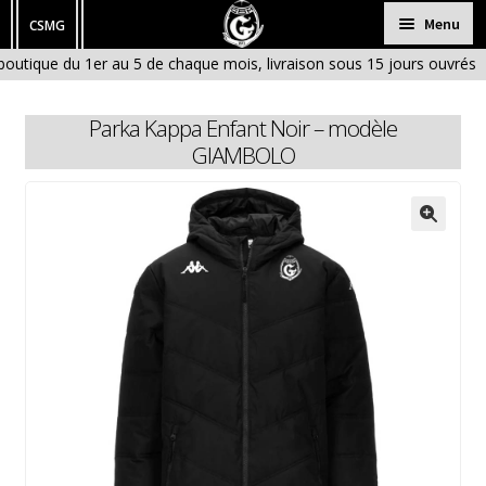
Aller
Aller
Menu
CSMG
à
au
outique du 1er au 5 de chaque mois, livraison sous 15 jours ouvrés
HOMME
la
contenu
outique fermée en Janvier et en Aout)
navigation
FEMME
Parka Kappa Enfant Noir – modèle
ENFANT
GIAMBOLO
BÉBÉ
ACCESSOIRES