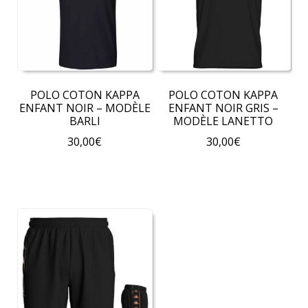
POLO COTON KAPPA
POLO COTON KAPPA
ENFANT NOIR – MODÈLE
ENFANT NOIR GRIS –
BARLI
MODÈLE LANETTO
30,00
€
30,00
€
Ce
Ce
produit
produit
a
a
plusieurs
plusieurs
variations.
variations.
Les
Les
options
options
peuvent
peuvent
être
être