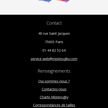
la
page
du
Contact
produit
40 rue Saint Jacques
75005 Paris
01 44 82 52 64
service-web@misterugby.com
Renseignements
Qui sommes-nous ?
Contactez-nous
Charte Misterugby
Correspondances de tailles