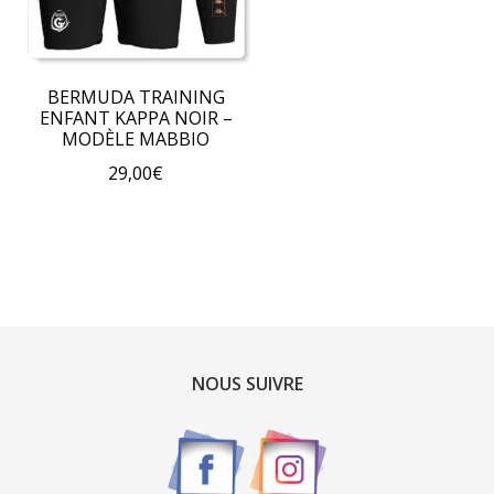
choisies
choisies
sur
sur
la
la
BERMUDA TRAINING
page
page
ENFANT KAPPA NOIR –
du
du
MODÈLE MABBIO
produit
produit
29,00
€
Ce
produit
a
plusieurs
variations.
Les
options
NOUS SUIVRE
peuvent
être
choisies
sur