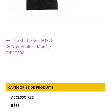
Navigation
Article
Tee shirt coton FORCE
de
précédent :
XV Noir Adulte – Modèle
l’article
CHISTERA
CATÉGORIES DE PRODUITS
ACCESSOIRES
BÉBÉ