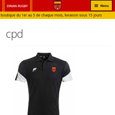
Aller
Aller
Menu
DINAN-RUGBY
à
au
 boutique du 1er au 5 de chaque mois, livraison sous 15 jours ouvrés
HOMME
la
contenu
Boutique fermée en Janvier et en Aout)
navigation
FEMME
cpd
ENFANT
BÉBÉ
ACCESSOIRES