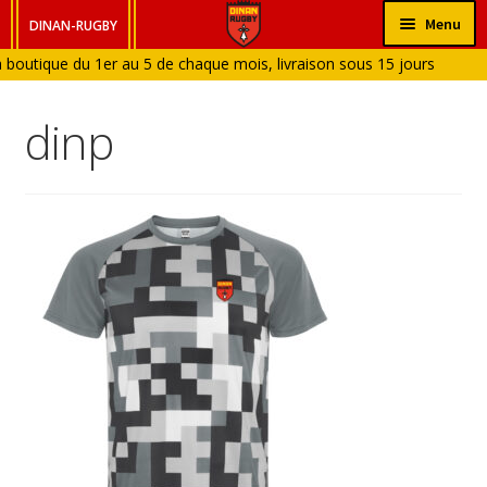
Aller
Aller
Menu
DINAN-RUGBY
à
au
 boutique du 1er au 5 de chaque mois, livraison sous 15 jours
HOMME
la
contenu
 du 6 ( Boutique fermée en Janvier et en Aout)
navigation
FEMME
dinp
ENFANT
BÉBÉ
ACCESSOIRES