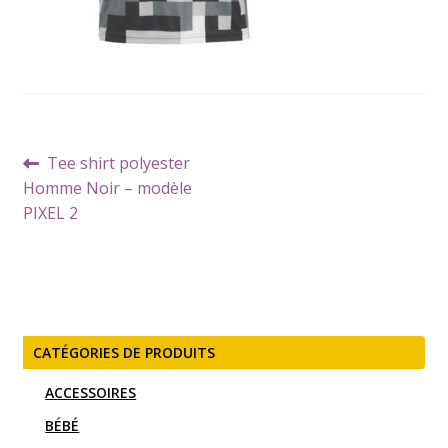
Navigation
Article
Tee shirt polyester
de
précédent :
Homme Noir – modèle
l’article
PIXEL 2
CATÉGORIES DE PRODUITS
ACCESSOIRES
BÉBÉ