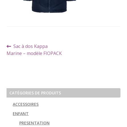
Navigation
Article
Sac à dos Kappa
de
précédent :
Marine – modèle FIOPACK
l’article
CATÉGORIES DE PRODUITS
ACCESSOIRES
ENFANT
PRESENTATION