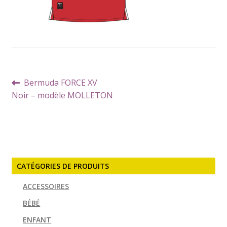
Navigation
Article
Bermuda FORCE XV
de
précédent :
Noir – modèle MOLLETON
l’article
CATÉGORIES DE PRODUITS
ACCESSOIRES
BÉBÉ
ENFANT