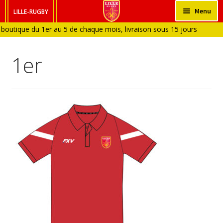
Aller
Aller
Menu
LILLE-RUGBY
à
au
 boutique du 1er au 5 de chaque mois, livraison sous 15 jours ouvrés
HOMME
la
contenu
Boutique fermée en Janvier et en Aout)
navigation
FEMME
1er
ENFANT
BÉBÉ
ACCESSOIRES