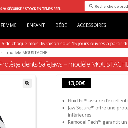
Recherche
E
0 % SÉCURISÉ / STOCK EN TEMPS RÉEL
pour :
FEMME
ENFANT
BÉBÉ
ACCESSOIRES
 de chaque mois, livraison sous 15 jours ouvrés à partir du 
aws – modèle MOUSTACHE
Protège dents SafeJaws – modèle MOUSTACH
13,00
€
Fluid Fit™ assure d’excellent
Jaw Secure™ offre une prote
inférieures
Remodel Tech™ garantit un 