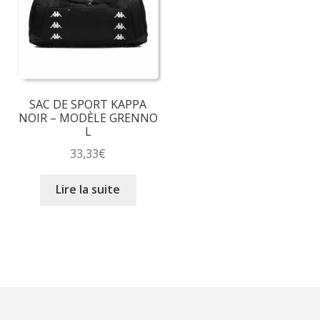
options
peuvent
être
choisies
sur
la
SAC DE SPORT KAPPA
page
NOIR – MODÈLE GRENNO
du
L
produit
33,33
€
Lire la suite