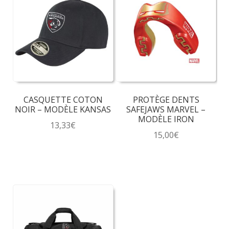
CASQUETTE COTON
PROTÈGE DENTS
NOIR – MODÈLE KANSAS
SAFEJAWS MARVEL –
MODÈLE IRON
13,33
€
15,00
€
Ce
produit
a
plusieurs
variations.
Les