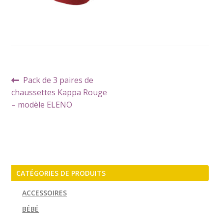
Navigation
Article
Pack de 3 paires de
de
précédent :
chaussettes Kappa Rouge
l’article
– modèle ELENO
CATÉGORIES DE PRODUITS
ACCESSOIRES
BÉBÉ