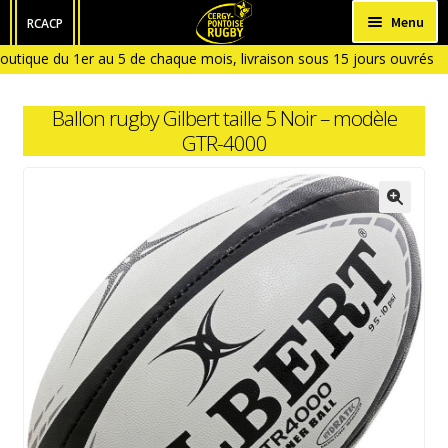
Aller
Aller
Menu
RCACP
à
au
outique du 1er au 5 de chaque mois, livraison sous 15 jours ouvrés à
HOMME
la
contenu
ique fermée en Janvier et en Aout)
navigation
FEMME
Ballon rugby Gilbert taille 5 Noir – modèle
ENFANT
GTR-4000
BÉBÉ
ACCESSOIRES