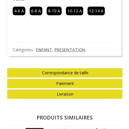
4-6 A
6-8 A
8-10 A
10-12 A
12-14 A
Catégories :
ENFANT
,
PRESENTATION
Correspondance de taille
Paiement
Livraison
PRODUITS SIMILAIRES