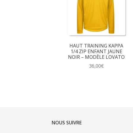
Les
options
options
peuvent
peuvent
être
être
choisies
choisies
sur
sur
la
HAUT TRAINING KAPPA
la
page
1/4 ZIP ENFANT JAUNE
page
du
NOIR – MODÈLE LOVATO
du
produit
36,00
€
produit
Ce
produit
a
plusieurs
variations.
Les
options
NOUS SUIVRE
peuvent