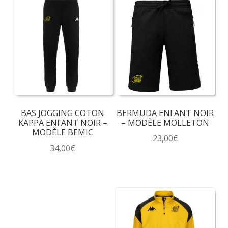
BAS JOGGING COTON
BERMUDA ENFANT NOIR
KAPPA ENFANT NOIR –
– MODÈLE MOLLETON
MODÈLE BEMIC
23,00
€
34,00
€
Ce
Ce
produit
produit
a
a
plusieurs
plusieurs
variations.
variations.
Les