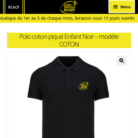
Aller
Aller
Menu
RCACP
à
au
outique du 1er au 5 de chaque mois, livraison sous 15 jours ouvrés
HOMME
la
contenu
outique fermée en Janvier et en Aout)
navigation
FEMME
Polo coton piqué Enfant Noir – modèle
ENFANT
COTON
BÉBÉ
ACCESSOIRES