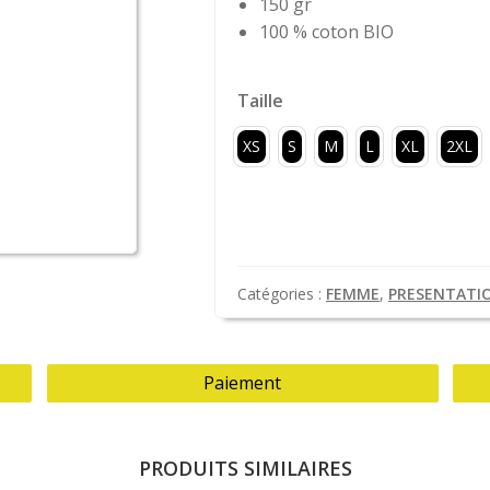
150 gr
100 % coton BIO
Taille
XS
S
M
L
XL
2XL
Catégories :
FEMME
,
PRESENTATI
Paiement
PRODUITS SIMILAIRES