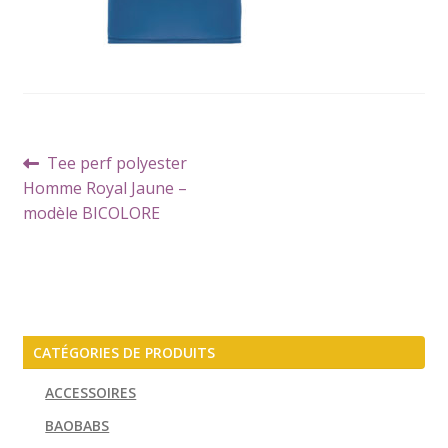
Navigation
Article
Tee perf polyester
de
précédent :
Homme Royal Jaune –
l’article
modèle BICOLORE
CATÉGORIES DE PRODUITS
ACCESSOIRES
BAOBABS