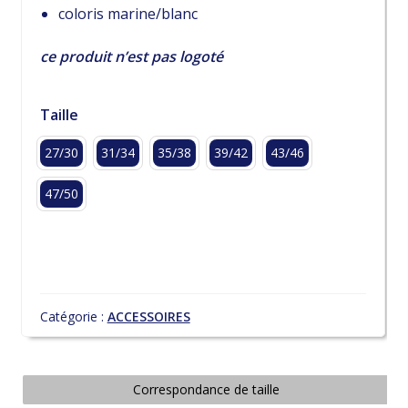
coloris marine/blanc
ce produit n’est pas logoté
Taille
27/30
31/34
35/38
39/42
43/46
47/50
Catégorie :
ACCESSOIRES
Correspondance de taille