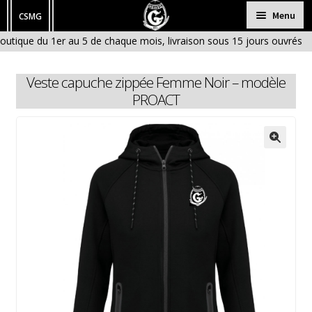
Aller
Aller
Menu
CSMG
à
au
outique du 1er au 5 de chaque mois, livraison sous 15 jours ouvrés à
HOMME
la
contenu
ique fermée en Janvier et en Aout)
navigation
FEMME
Veste capuche zippée Femme Noir – modèle
ENFANT
PROACT
BÉBÉ
ACCESSOIRES