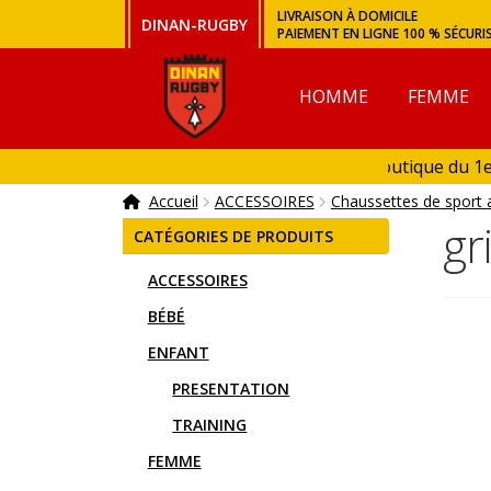
Aller
Aller
LIVRAISON À DOMICILE
DINAN-RUGBY
PAIEMENT EN LIGNE 100 % SÉCURI
à
au
la
contenu
navigation
HOMME
FEMME
Ouverture de la boutique du 1er 
Boutique fermée en Janvier et e
Accueil
ACCESSOIRES
Chaussettes de sport 
gr
CATÉGORIES DE PRODUITS
ACCESSOIRES
BÉBÉ
ENFANT
PRESENTATION
TRAINING
FEMME