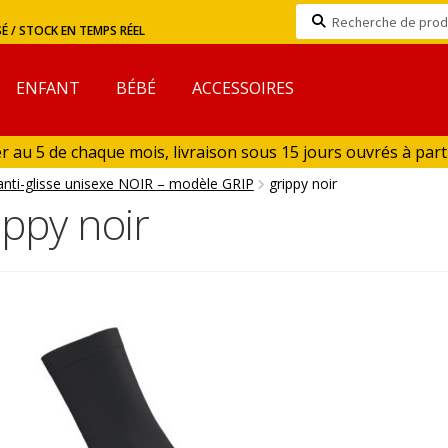
Recherche
SÉ / STOCK EN TEMPS RÉEL
pour :
ENFANT
BÉBÉ
ACCESSOIRES
au 5 de chaque mois, livraison sous 15 jours ouvrés à partir 
n Aout)
anti-glisse unisexe NOIR – modèle GRIP
grippy noir
ippy noir