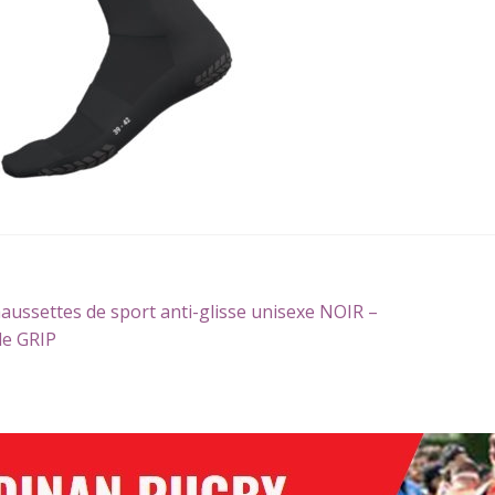
gation
icle
aussettes de sport anti-glisse unisexe NOIR –
écédent :
e GRIP
icle