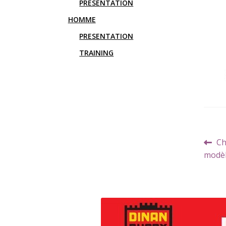
PRESENTATION
HOMME
PRESENTATION
TRAINING
Navi
Art
Ch
de
pr
modèl
l’art