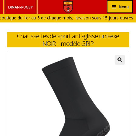
Aller
Aller
Menu
DINAN-RUGBY
à
au
outique du 1er au 5 de chaque mois, livraison sous 15 jours ouvrés
HOMME
la
contenu
outique fermée en Janvier et en Aout)
navigation
FEMME
Chaussettes de sport anti-glisse unisexe
ENFANT
NOIR – modèle GRIP
BÉBÉ
ACCESSOIRES