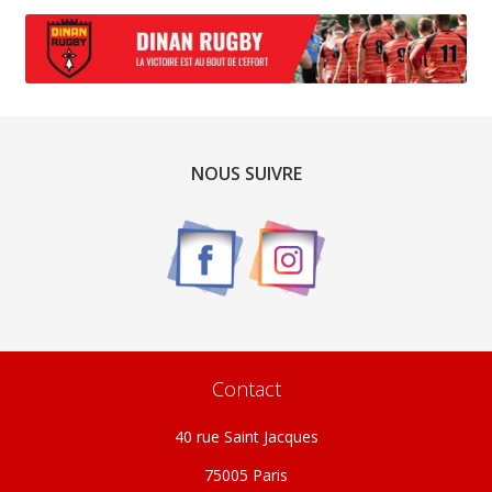
produit
a
plusieurs
variations.
Les
options
NOUS SUIVRE
peuvent
être
choisies
sur
la
page
du
produit
Contact
40 rue Saint Jacques
75005 Paris