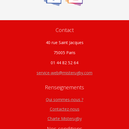
sur
la
page
du
Contact
produit
40 rue Saint Jacques
75005 Paris
01 44 82 52 64
service-web@misterugby.com
Renseignements
Qui sommes-nous ?
Contactez-nous
Charte Misterugby
Nos conditions