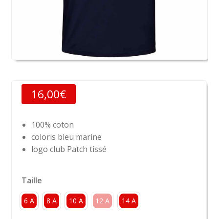
16,00
€
100% coton
coloris bleu marine
logo club Patch tissé
Taille
6 A
8 A
10 A
12 A
14 A