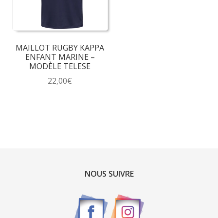
être
être
choisies
choisies
sur
sur
la
la
MAILLOT RUGBY KAPPA
page
page
ENFANT MARINE –
du
du
MODÈLE TELESE
produit
produit
22,00
€
Ce
produit
a
plusieurs
variations.
Les
options
NOUS SUIVRE
peuvent
être
choisies