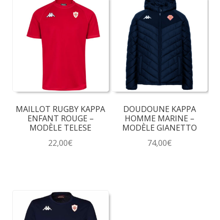
MAILLOT RUGBY KAPPA
DOUDOUNE KAPPA
ENFANT ROUGE –
HOMME MARINE –
MODÈLE TELESE
MODÈLE GIANETTO
22,00
€
74,00
€
Ce
Ce
produit
produit
a
a
plusieurs
plusieurs
variations.
variations.