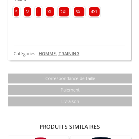
S
M
L
XL
2XL
3XL
4XL
Catégories :
HOMME
,
TRAINING
Correspondance de taille
Paiement
Livraison
PRODUITS SIMILAIRES