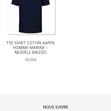
Les
Les
options
options
peuvent
peuvent
être
être
choisies
choisies
sur
sur
la
la
TEE SHIRT COTON KAPPA
page
page
HOMME MARINE –
du
du
MODÈLE BRIZZO
produit
produit
18,00
€
Ce
produit
a
plusieurs
variations.
Les
options
NOUS SUIVRE