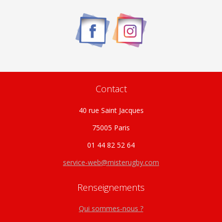
peuvent
être
choisies
sur
la
page
du
Contact
produit
40 rue Saint Jacques
75005 Paris
01 44 82 52 64
service-web@misterugby.com
Renseignements
Qui sommes-nous ?