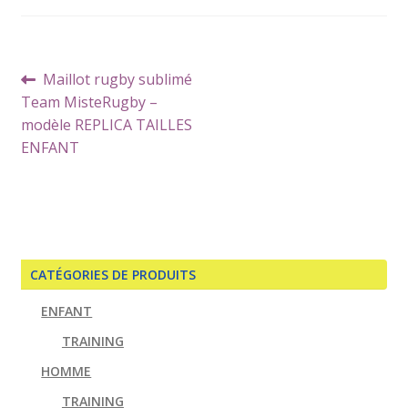
Navigation
Article
Maillot rugby sublimé
de
précédent :
Team MisteRugby –
l’article
modèle REPLICA TAILLES
ENFANT
CATÉGORIES DE PRODUITS
ENFANT
TRAINING
HOMME
TRAINING