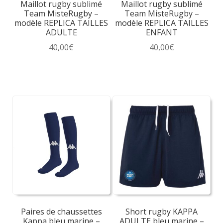
Maillot rugby sublimé
Maillot rugby sublimé
Team MisteRugby –
Team MisteRugby –
modèle REPLICA TAILLES
modèle REPLICA TAILLES
ADULTE
ENFANT
40,00
€
40,00
€
Ce
Ce
produit
produit
a
a
plusieurs
plusieurs
variations.
variations.
Les
Les
options
options
peuvent
peuvent
être
être
choisies
choisies
sur
sur
la
la
Paires de chaussettes
Short rugby KAPPA
page
page
Kappa bleu marine –
ADULTE bleu marine –