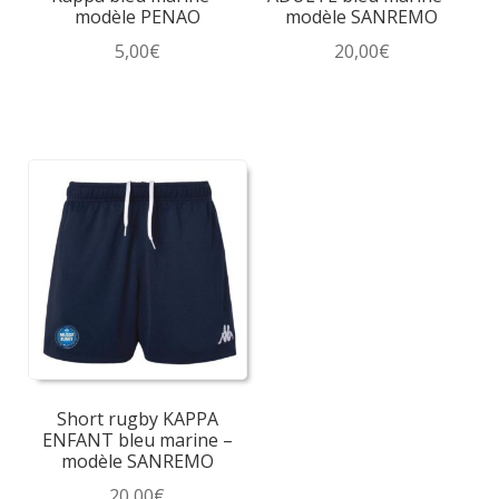
du
du
modèle PENAO
modèle SANREMO
produit
produit
5,00
€
20,00
€
Ce
Ce
produit
produit
a
a
plusieurs
plusieurs
variations.
variations.
Les
Les
options
options
peuvent
peuvent
être
être
choisies
choisies
sur
sur
la
la
Short rugby KAPPA
page
page
ENFANT bleu marine –
du
du
modèle SANREMO
produit
produit
20,00
€