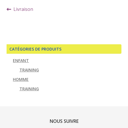
Navigation
Article
Livraison
de
précédent :
l’article
CATÉGORIES DE PRODUITS
ENFANT
TRAINING
HOMME
TRAINING
NOUS SUIVRE