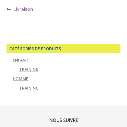
Navigation
Article
Livraison
de
précédent :
l’article
CATÉGORIES DE PRODUITS
ENFANT
TRAINING
HOMME
TRAINING
NOUS SUIVRE