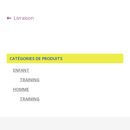
Navigation
Article
Livraison
de
précédent :
l’article
CATÉGORIES DE PRODUITS
ENFANT
TRAINING
HOMME
TRAINING