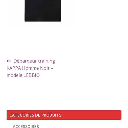
Navigation
Article
Débardeur training
de
précédent :
KAPPA Homme Noir –
l’article
modèle LEBBIO
CATÉGORIES DE PRODUITS
ACCESSOIRES