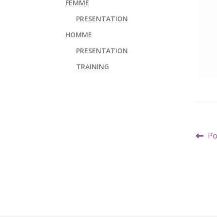
FEMME
PRESENTATION
HOMME
PRESENTATION
TRAINING
Navi
Art
Po
de
pr
l’art