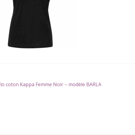
gation
icle
lo coton Kappa Femme Noir – modèle BARLA
écédent :
icle