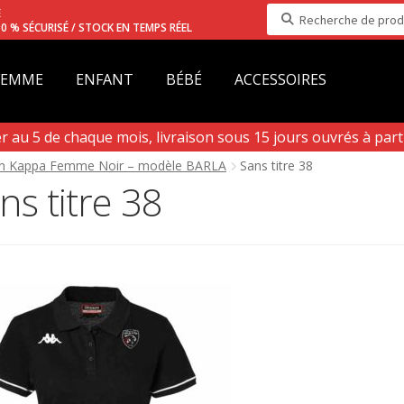
Recherche
E
0 % SÉCURISÉ / STOCK EN TEMPS RÉEL
pour :
FEMME
ENFANT
BÉBÉ
ACCESSOIRES
au 5 de chaque mois, livraison sous 15 jours ouvrés à partir
n Aout)
on Kappa Femme Noir – modèle BARLA
Sans titre 38
ns titre 38