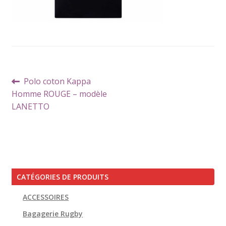
Navigation
Article
Polo coton Kappa
de
précédent :
Homme ROUGE – modèle
l’article
LANETTO
CATÉGORIES DE PRODUITS
ACCESSOIRES
Bagagerie Rugby