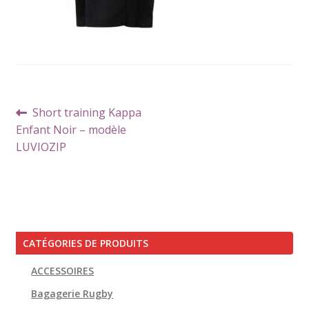
Navigation
Article
Short training Kappa
de
précédent :
Enfant Noir – modèle
l’article
LUVIOZIP
CATÉGORIES DE PRODUITS
ACCESSOIRES
Bagagerie Rugby