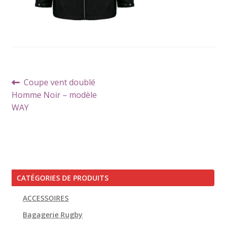
Navigation
Article
Coupe vent doublé
de
précédent :
Homme Noir – modèle
l’article
WAY
CATÉGORIES DE PRODUITS
ACCESSOIRES
Bagagerie Rugby