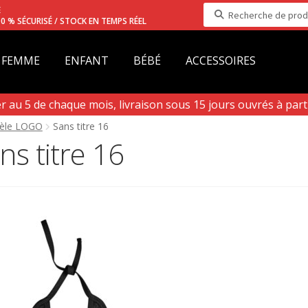
Recherche
E
0 % SÉCURISÉ / STOCK EN TEMPS RÉEL
pour :
FEMME
ENFANT
BÉBÉ
ACCESSOIRES
au 5 de chaque mois, livraison sous 15 jours ouvrés à partir
n Aout)
dèle LOGO
Sans titre 16
ns titre 16