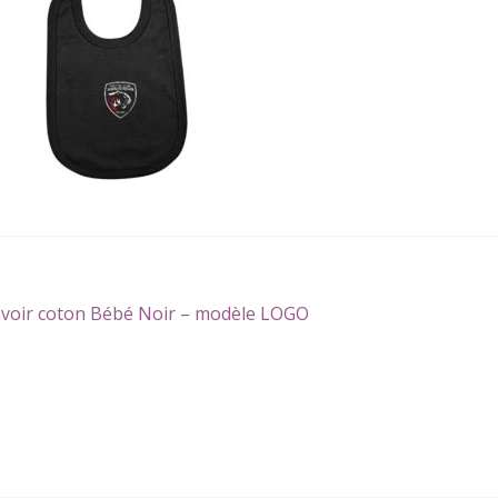
gation
icle
voir coton Bébé Noir – modèle LOGO
écédent :
icle