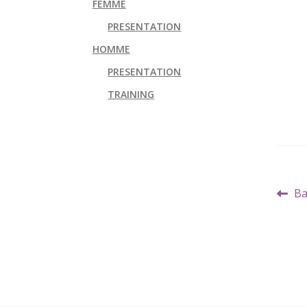
FEMME
PRESENTATION
HOMME
PRESENTATION
TRAINING
Navi
Art
Ba
de
pr
l’art