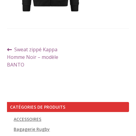
Navigation
Article
Sweat zippé Kappa
de
précédent :
Homme Noir – modèle
l’article
BANTO
CATÉGORIES DE PRODUITS
ACCESSOIRES
Bagagerie Rugby