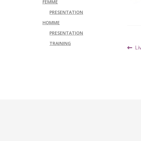
FEMME
PRESENTATION
HOMME
PRESENTATION
TRAINING
Navi
Art
Li
de
pr
l’art