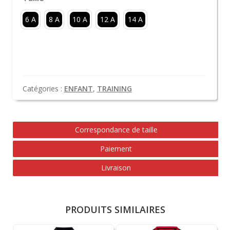
6 A
8 A
10 A
12 A
14 A
Catégories :
ENFANT
,
TRAINING
Correspondance de taille
Paiement
Livraison
PRODUITS SIMILAIRES