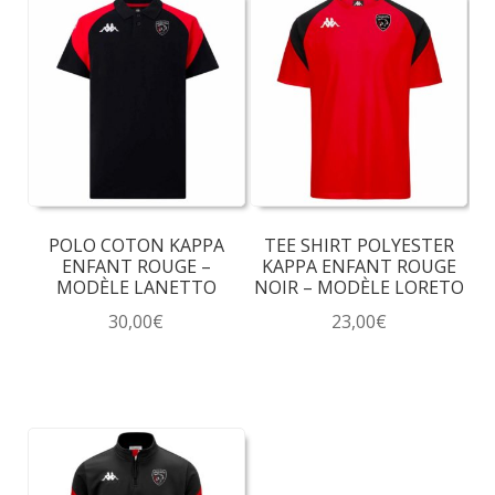
POLO COTON KAPPA
TEE SHIRT POLYESTER
ENFANT ROUGE –
KAPPA ENFANT ROUGE
MODÈLE LANETTO
NOIR – MODÈLE LORETO
30,00
€
23,00
€
Ce
Ce
produit
produit
a
a
plusieurs
plusieurs
variations.
variations.