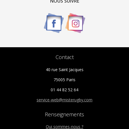
options
NOUS SUIVRE
peuvent
être
choisies
sur
la
page
du
Contact
produit
40 rue Saint Jacques
75005 Paris
01 44 82 52 64
service-web@misterugby.com
Renseignements
Qui sommes-nous ?