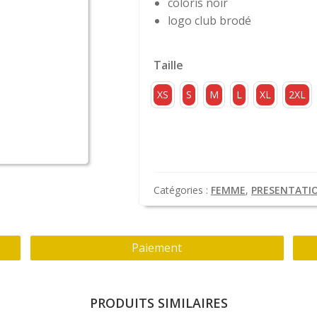
coloris noir
logo club brodé
Taille
XS
S
M
L
XL
2XL
Catégories :
FEMME
,
PRESENTATI
Paiement
PRODUITS SIMILAIRES