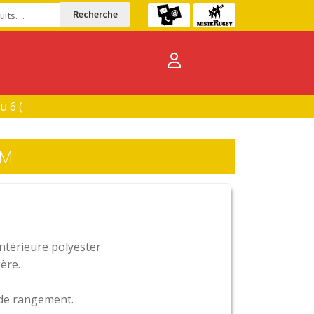
Recherche
6 (
RM
ntérieure polyester
ère.
de rangement.