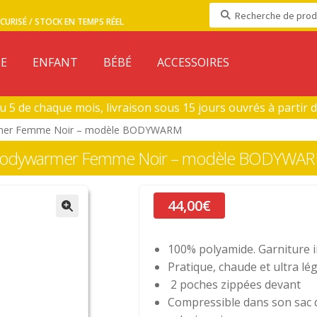
Recherche
CURISÉ / STOCK EN TEMPS RÉEL
pour :
E
ENFANT
BÉBÉ
ACCESSOIRES
5 de chaque mois, livraison sous 15 jours ouvrés à partir du 
out)
mer Femme Noir – modèle BODYWARM
odywarmer Femme Noir – modèle BODYWA
44,00
€
100% polyamide. Garniture i
Pratique, chaude et ultra lég
2 poches zippées devant
Compressible dans son sac 