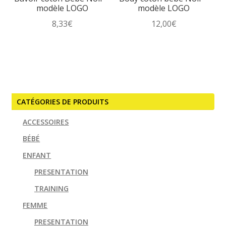
modèle LOGO
modèle LOGO
8,33
€
12,00
€
Ce
produit
a
plusieurs
variations.
CATÉGORIES DE PRODUITS
Les
options
ACCESSOIRES
peuvent
BÉBÉ
être
ENFANT
choisies
sur
PRESENTATION
la
TRAINING
page
FEMME
du
produit
PRESENTATION