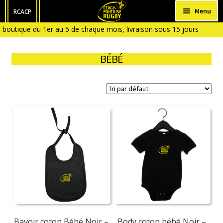
Aller
Aller
Menu
RCACP
à
au
 boutique du 1er au 5 de chaque mois, livraison sous 15 jours
HOMME
la
contenu
 du 6 ( Boutique fermée en Janvier et en Aout)
navigation
FEMME
BÉBÉ
ENFANT
BÉBÉ
ACCESSOIRES
Bavoir coton Bébé Noir –
Body coton bébé Noir –