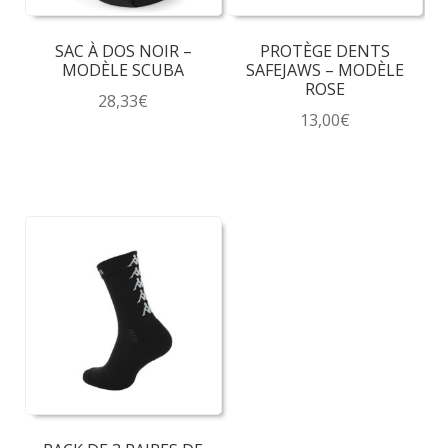
SAC À DOS NOIR –
PROTÈGE DENTS
MODÈLE SCUBA
SAFEJAWS – MODÈLE
ROSE
28,33
€
13,00
€
Ce
produit
a
plusieurs
variations.
Les
options
peuvent
être
choisies
sur
la