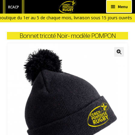
Aller
Aller
Menu
RCACP
à
au
outique du 1er au 5 de chaque mois, livraison sous 15 jours ouvrés
HOMME
la
contenu
outique fermée en Janvier et en Aout)
navigation
FEMME
Bonnet tricoté Noir- modèle POMPON
ENFANT
BÉBÉ
ACCESSOIRES