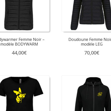
dywarmer Femme Noir –
Doudoune Femme Noir
modèle BODYWARM
modèle LEG
44,00
€
70,00
€
Ce
Ce
produit
produit
a
a
plusieurs
plusieurs
variations.
variations.
Les
Les
options
options
peuvent
peuvent
être
être