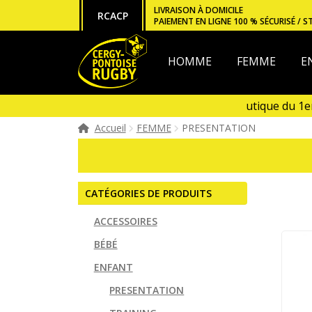
Aller
Aller
LIVRAISON À DOMICILE
RCACP
PAIEMENT EN LIGNE 100 % SÉCURISÉ / S
à
au
la
contenu
navigation
HOMME
FEMME
E
Ouverture de la boutique du 1er a
Boutique fermée en Janvier et e
Accueil
FEMME
PRESENTATION
CATÉGORIES DE PRODUITS
ACCESSOIRES
BÉBÉ
ENFANT
PRESENTATION