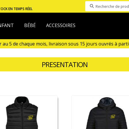
Recherche
TOCK EN TEMPS RÉEL
pour :
NFANT
BÉBÉ
ACCESSOIRES
u 5 de chaque mois, livraison sous 15 jours ouvrés à partir 
n Aout)
PRESENTATION