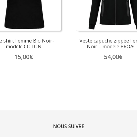
choisies
choisies
sur
sur
la
la
page
page
du
du
produit
produit
e shirt Femme Bio Noir-
Veste capuche zippée F
modèle COTON
Noir – modèle PROAC
15,00
€
54,00
€
Ce
Ce
produit
produit
a
a
plusieurs
plusieurs
variations.
variations.
Les
Les
options
options
peuvent
peuvent
être
être
NOUS SUIVRE
choisies
choisies
sur
sur