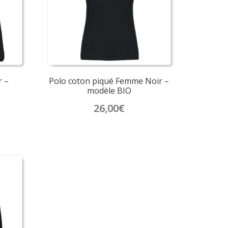
 –
Polo coton piqué Femme Noir –
modèle BIO
26,00
€
Ce
produit
a
plusieurs
variations.
Les
options
peuvent
être