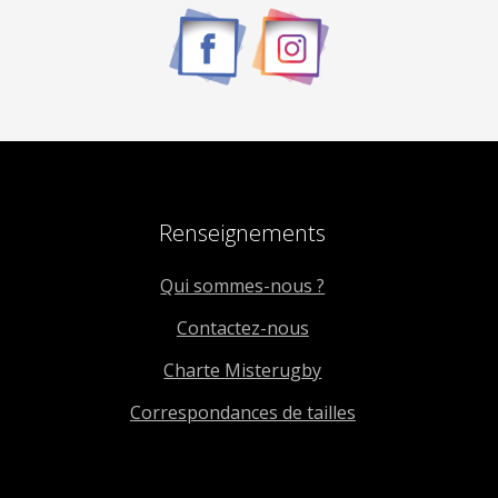
la
la
page
page
du
du
produit
produit
Renseignements
Qui sommes-nous ?
Contactez-nous
Charte Misterugby
Correspondances de tailles