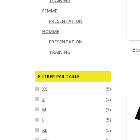
TRAINING
FEMME
PRESENTATION
HOMME
PRESENTATION
Bo
TRAINING
FILTRER PAR TAILLE
XS
(5)
S
(5)
M
(5)
L
(5)
XL
(5)