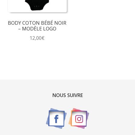
BODY COTON BÉBÉ NOIR
– MODÈLE LOGO
12,00
€
Ce
produit
a
plusieurs
variations.
Les
options
NOUS SUIVRE
peuvent
être
choisies
sur
la