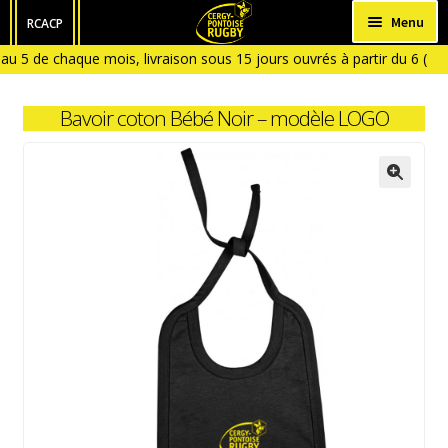
Aller
Aller
Menu
RCACP
à
au
u 5 de chaque mois, livraison sous 15 jours ouvrés à partir du 6 (
HOMME
la
contenu
n Aout)
navigation
FEMME
Bavoir coton Bébé Noir – modèle LOGO
ENFANT
BÉBÉ
ACCESSOIRES