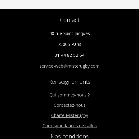
page
du
Contact
produit
40 rue Saint Jacques
75005 Paris
01 44 82 52 64
service-web@misterugby.com
Renseignements
Qui sommes-nous ?
Contactez-nous
Charte Misterugby
Correspondances de tailles
Nos conditions