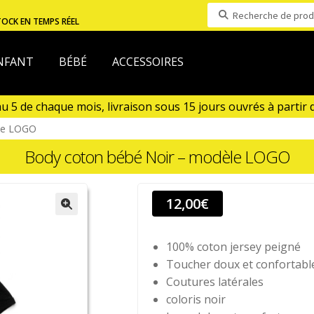
Recherche
TOCK EN TEMPS RÉEL
pour :
NFANT
BÉBÉ
ACCESSOIRES
5 de chaque mois, livraison sous 15 jours ouvrés à partir du 
out)
le LOGO
Body coton bébé Noir – modèle LOGO
12,00
€
100% coton jersey peigné
Toucher doux et confortabl
Coutures latérales
coloris noir