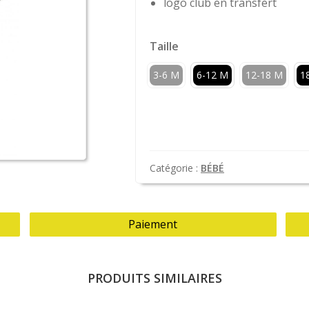
logo club en transfert
Taille
3-6 M
6-12 M
12-18 M
1
Catégorie :
BÉBÉ
Paiement
PRODUITS SIMILAIRES