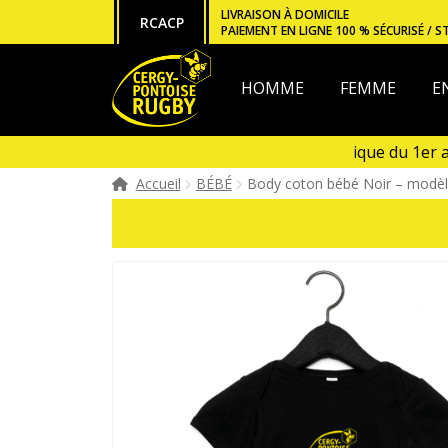
Aller
Aller
LIVRAISON À DOMICILE
RCACP
PAIEMENT EN LIGNE 100 % SÉCURISÉ / S
à
au
la
contenu
navigation
HOMME
FEMME
E
Ouverture de la boutique du 1er au 
Boutique fermée en Janvier et en A
Accueil
BÉBÉ
Body coton bébé Noir – modè