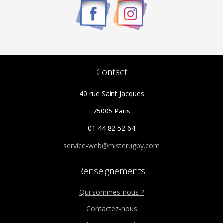
choisies
sur
la
page
du
Contact
produit
40 rue Saint Jacques
75005 Paris
01 44 82 52 64
service-web@misterugby.com
Renseignements
Qui sommes-nous ?
Contactez-nous