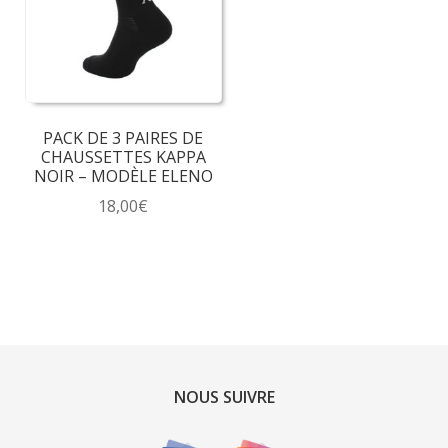
PACK DE 3 PAIRES DE
CHAUSSETTES KAPPA
NOIR – MODÈLE ELENO
18,00
€
Ce
produit
a
plusieurs
variations.
Les
options
NOUS SUIVRE
peuvent
être