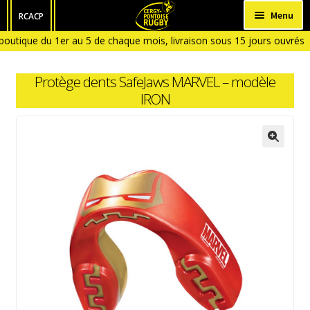
Aller
Aller
Menu
RCACP
à
au
boutique du 1er au 5 de chaque mois, livraison sous 15 jours ouvrés
HOMME
la
contenu
outique fermée en Janvier et en Aout)
navigation
FEMME
Protège dents SafeJaws MARVEL – modèle
ENFANT
IRON
BÉBÉ
ACCESSOIRES