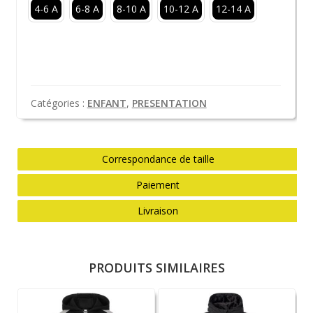
4-6 A
6-8 A
8-10 A
10-12 A
12-14 A
Catégories :
ENFANT
,
PRESENTATION
Correspondance de taille
Paiement
Livraison
PRODUITS SIMILAIRES