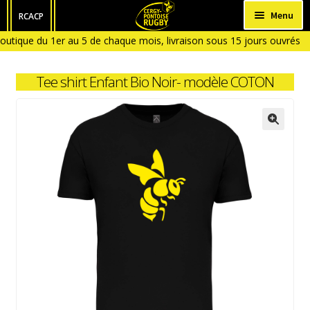
Aller
Aller
Menu
RCACP
à
au
outique du 1er au 5 de chaque mois, livraison sous 15 jours ouvrés à
HOMME
la
contenu
ique fermée en Janvier et en Aout)
navigation
FEMME
Tee shirt Enfant Bio Noir- modèle COTON
ENFANT
BÉBÉ
ACCESSOIRES