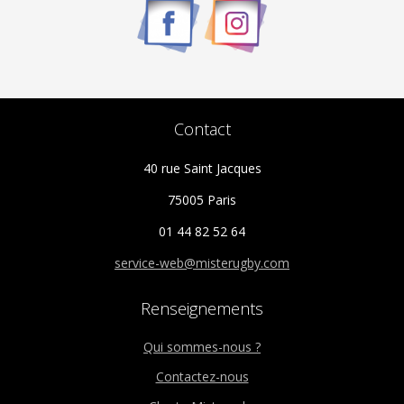
choisies
sur
la
page
du
Contact
produit
40 rue Saint Jacques
75005 Paris
01 44 82 52 64
service-web@misterugby.com
Renseignements
Qui sommes-nous ?
Contactez-nous