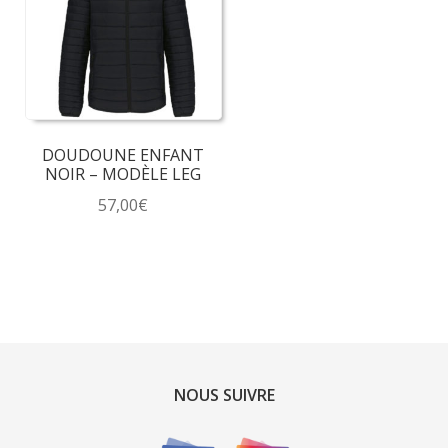
options
peuvent
être
choisies
sur
la
DOUDOUNE ENFANT
page
NOIR – MODÈLE LEG
du
57,00
€
produit
Ce
produit
a
plusieurs
variations.
Les
options
NOUS SUIVRE
peuvent
être