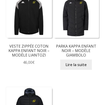
VESTE ZIPPÉE COTON
PARKA KAPPA ENFANT
KAPPA ENFANT NOIR –
NOIR – MODÈLE
MODÈLE LIANTOZI
GIAMBOLO
46,00
€
Lire la suite
Ce
produit
a
plusieurs
variations.
Les