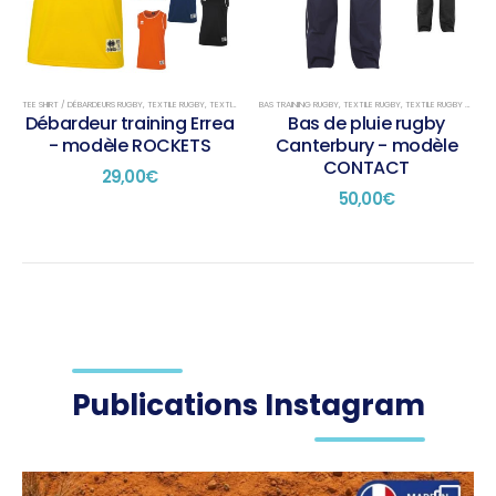
options
options
peuvent
peuvent
être
être
choisies
choisies
sur
sur
TEE SHIRT / DÉBARDEURS RUGBY
,
TEXTILE RUGBY
,
TEXTILE RUGBY TRAINING
BAS TRAINING RUGBY
,
TEXTILE RUGBY
,
TEXTILE RUGBY TRAINING
la
la
Débardeur training Errea
Bas de pluie rugby
page
page
- modèle ROCKETS
Canterbury - modèle
du
du
CONTACT
29,00
€
produit
produit
50,00
€
Publications Instagram