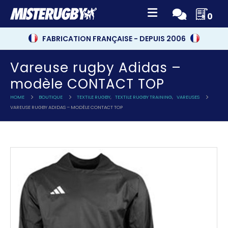
0
FABRICATION FRANÇAISE - DEPUIS 2006
Vareuse rugby Adidas –
modèle CONTACT TOP
HOME
BOUTIQUE
TEXTILE RUGBY
,
TEXTILE RUGBY TRAINING
,
VAREUSES
VAREUSE RUGBY ADIDAS – MODÈLE CONTACT TOP