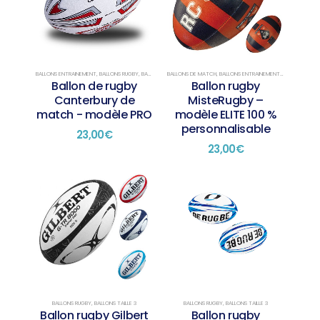
BALLONS ENTRAINEMENT
,
BALLONS RUGBY
,
BALLONS TAILLE 5
BALLONS DE MATCH
,
BALLONS ENTRAINEMENT
,
BALLONS RUGB
Ballon de rugby
Ballon rugby
Canterbury de
MisteRugby –
match - modèle PRO
modèle ELITE 100 %
personnalisable
23,00
€
23,00
€
BALLONS RUGBY
,
BALLONS TAILLE 3
BALLONS RUGBY
,
BALLONS TAILLE 3
Ballon rugby Gilbert
Ballon rugby