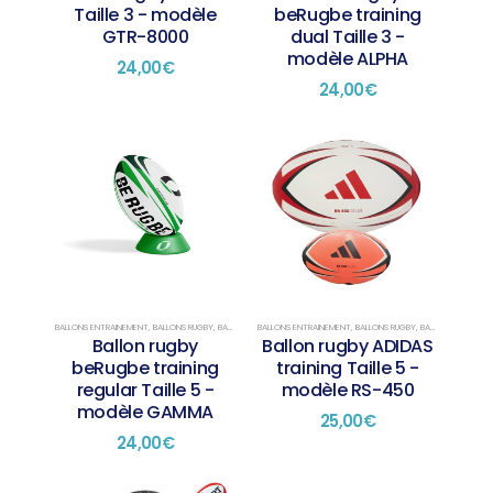
Taille 3 - modèle
beRugbe training
GTR-8000
dual Taille 3 -
modèle ALPHA
24,00
€
24,00
€
BALLONS ENTRAINEMENT
,
BALLONS RUGBY
,
BALLONS TAILLE 5
BALLONS ENTRAINEMENT
,
BALLONS RUGBY
,
BALLONS TAILLE 5
Ballon rugby
Ballon rugby ADIDAS
beRugbe training
training Taille 5 -
regular Taille 5 -
modèle RS-450
modèle GAMMA
25,00
€
24,00
€