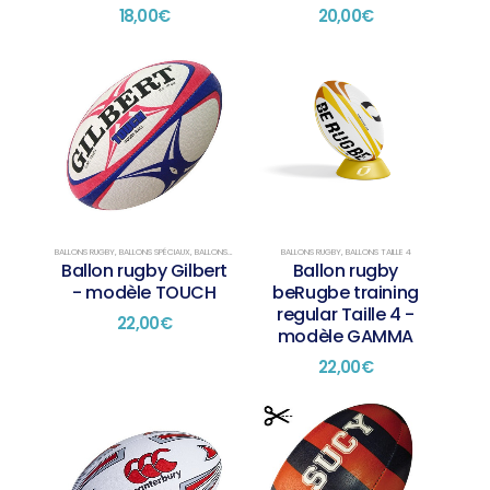
18,00
€
20,00
€
BALLONS RUGBY
,
BALLONS SPÉCIAUX
,
BALLONS TAILLE 4
BALLONS RUGBY
,
BALLONS TAILLE 4
Ballon rugby Gilbert
Ballon rugby
- modèle TOUCH
beRugbe training
regular Taille 4 -
22,00
€
modèle GAMMA
22,00
€