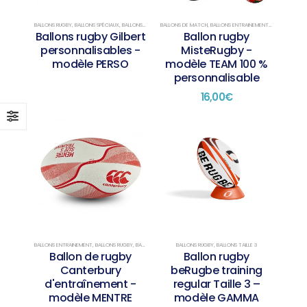
BALLONS RUGBY
,
BALLONS SPÉCIAUX
,
BALLONS TAILLE 3
,
BALLONS TAILLE 4
,
BALLONS TAILLE 5
BALLONS DE MATCH
,
BALLONS ENTRAINEMENT
,
BALLONS RUGB
Ballons rugby Gilbert
Ballon rugby
personnalisables -
MisteRugby -
modèle PERSO
modèle TEAM 100 %
personnalisable
16,00
€
BALLONS ENTRAINEMENT
,
BALLONS RUGBY
,
BALLONS TAILLE 3
,
BALLONS TAILLE 4
,
BALLONS TAILLE 5
BALLONS RUGBY
,
BALLONS TAILLE 3
Ballon de rugby
Ballon rugby
Canterbury
beRugbe training
d'entraînement -
regular Taille 3 –
modèle MENTRE
modèle GAMMA