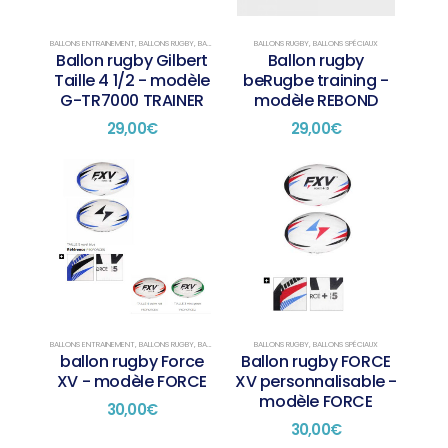
BALLONS ENTRAINEMENT
,
BALLONS RUGBY
,
BALLONS SPÉCIAUX
BALLONS RUGBY
,
BALLONS SPÉCIAUX
Ballon rugby Gilbert
Ballon rugby
Taille 4 1/2 - modèle
beRugbe training -
G-TR7000 TRAINER
modèle REBOND
29,00
€
29,00
€
BALLONS ENTRAINEMENT
,
BALLONS RUGBY
,
BALLONS TAILLE 3
BALLONS RUGBY
,
BALLONS TAILLE 4
,
BALLONS SPÉCIAUX
,
BALLONS TAILLE 5
ballon rugby Force
Ballon rugby FORCE
XV - modèle FORCE
XV personnalisable -
modèle FORCE
30,00
€
30,00
€