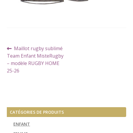
Navigation
Article
Maillot rugby sublimé
de
précédent :
Team Enfant MisteRugby
l’article
– modèle RUGBY HOME
25-26
CATÉGORIES DE PRODUITS
ENFANT